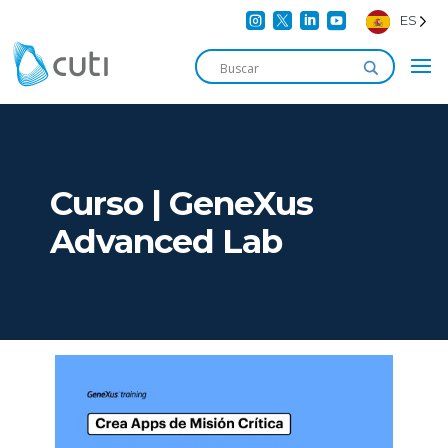




ES
Curso | GeneXus
Advanced Lab