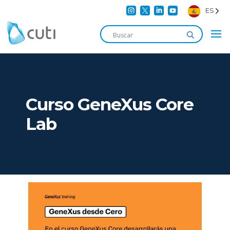




ES
Curso GeneXus Core
Lab