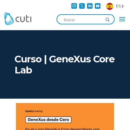




ES
Curso | GeneXus Core
Lab