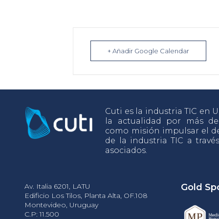
+ Añadir Google Calendar
Cuti es la industria TIC en
la actualidad por más d
como misión impulsar el de
de la industria TIC a travé
asociados.
Av. Italia 6201, LATU
Gold Sp
Edificio Los Tilos, Planta Alta, OF.108
Montevideo, Uruguay
C.P: 11.500