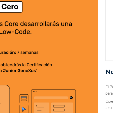
No
El 7
para
Cibe
azul