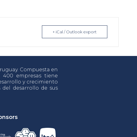
+ iCal / Outlook export
 Uruguay. Compuesta en
e 400 empresas tiene
sarrollo y crecimiento
s del desarrollo de sus
onsors