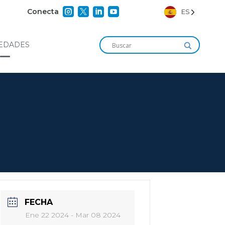




Conecta
ES
EDADES
FECHA
Ene 22 2024
- Mar 08 2024