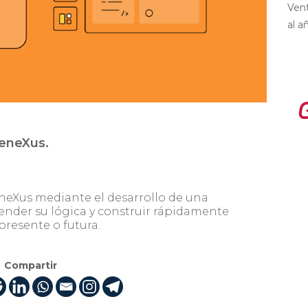
Vent
al a
eneXus.
eXus mediante el desarrollo de una
render su lógica y construir rápidamente
 presente o futura.
Compartir