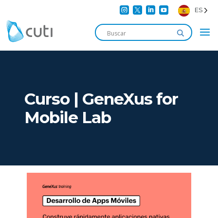




ES
Curso | GeneXus for
Mobile Lab