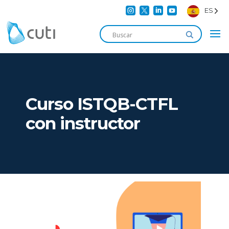




ES
Curso ISTQB-CTFL
con instructor