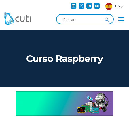




ES
Curso Raspberry