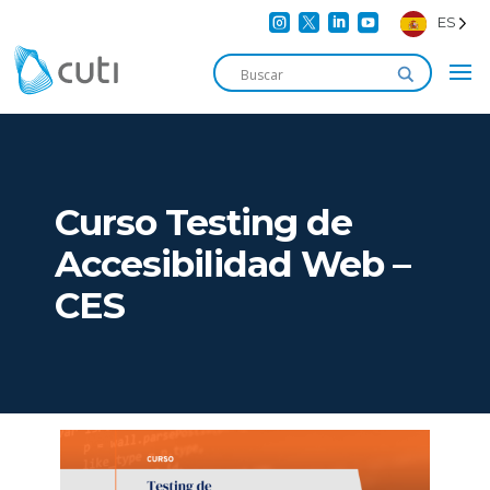




ES
Curso Testing de
Accesibilidad Web –
CES