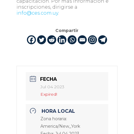
capacitación. Por más información e
inscripciones, dirigirse a
info@ces.com.uy
.
Compartir
FECHA
Jul 04 2023
Expired!
HORA LOCAL
Zona horaria:
America/New_York
Fecha:
Jul 04 2023