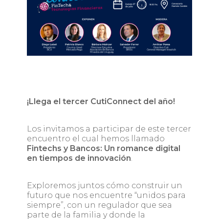
¡Llega el tercer CutiConnect del año!
Los invitamos a participar de este tercer
encuentro el cual hemos llamado
Fintechs y Bancos: Un romance digital
en tiempos de innovación
.
Exploremos juntos cómo construir un
futuro que nos encuentre “unidos para
siempre”, con un regulador que sea
parte de la familia y donde la