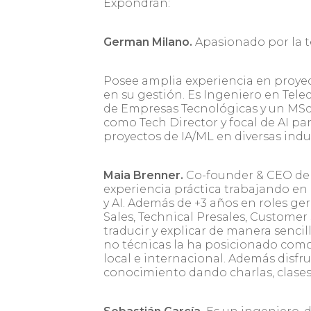
Expondrán:
German Milano.
Apasionado por la te
Posee amplia experiencia en proyec
en su gestión. Es Ingeniero en Tel
de Empresas Tecnológicas y un MSc
como Tech Director y focal de AI p
proyectos de IA/ML en diversas indus
Maia Brenner.
Co-founder & CEO de F
experiencia práctica trabajando en
y AI. Además de +3 años en roles ge
Sales, Technical Presales, Custome
traducir y explicar de manera senc
no técnicas la ha posicionado como 
local e internacional. Además disfr
conocimiento dando charlas, clases 