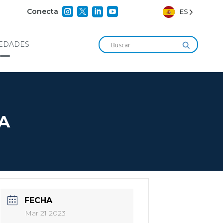




Conecta
ES
EDADES
IA
FECHA
Mar 21 2023