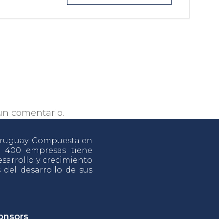
un comentario.
 Uruguay. Compuesta en
e 400 empresas tiene
sarrollo y crecimiento
s del desarrollo de sus
onsors