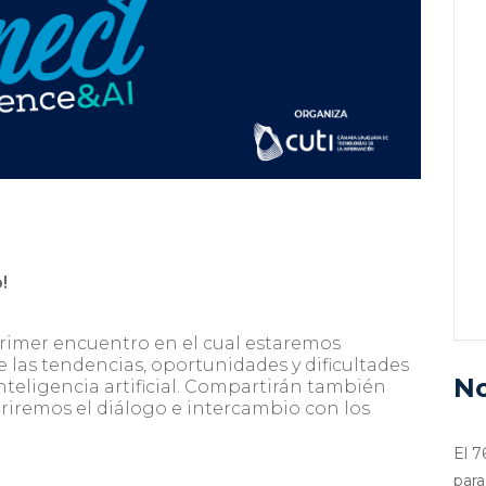
o!
primer encuentro en el cual estaremos
 las tendencias, oportunidades y dificultades
No
nteligencia artificial. Compartirán también
briremos el diálogo e intercambio con los
El 7
para