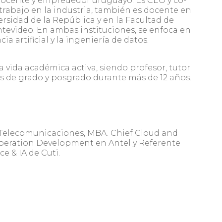
docente y emprededor uruguayo. Es CEO y co-
rabajo en la industria, también es docente en
ersidad de la República y en la Facultad de
ntevideo. En ambas instituciones, se enfoca en
a artificial y la ingeniería de datos.
vida académica activa, siendo profesor, tutor
es de grado y posgrado durante más de 12 años.
Telecomunicaciones, MBA. Chief Cloud and
 Operation Development en Antel y Referente
e & IA de Cuti.