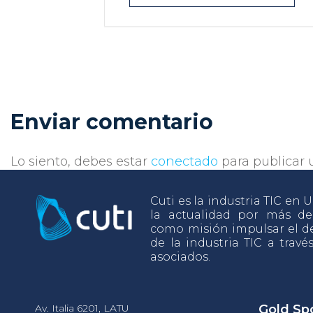
Enviar comentario
Lo siento, debes estar
conectado
para publicar 
Cuti es la industria TIC en
la actualidad por más d
como misión impulsar el de
de la industria TIC a travé
asociados.
Av. Italia 6201, LATU
Gold Sp