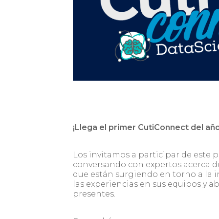
¡Llega el primer CutiConnect del añ
Los invitamos a participar de este 
conversando con expertos acerca de
que están surgiendo en torno a la i
las experiencias en sus equipos y a
presentes.