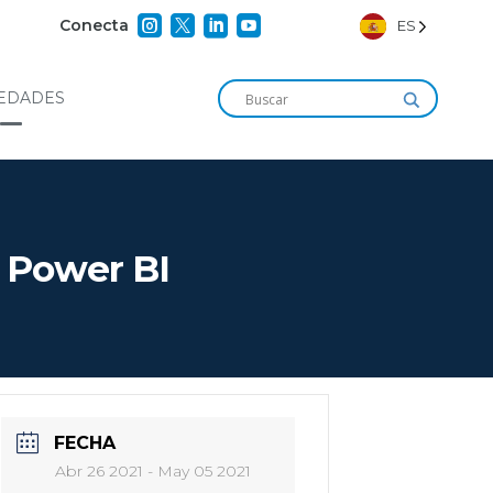




Conecta
ES
EDADES
 Power BI
FECHA
Abr 26 2021
- May 05 2021