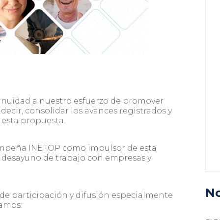
tinuidad a nuestro esfuerzo de promover
decir, consolidar los avances registrados y
 esta propuesta.
esempeña INEFOP como impulsor de esta
 desayuno de trabajo con empresas y
No
de participación y difusión especialmente
camos: