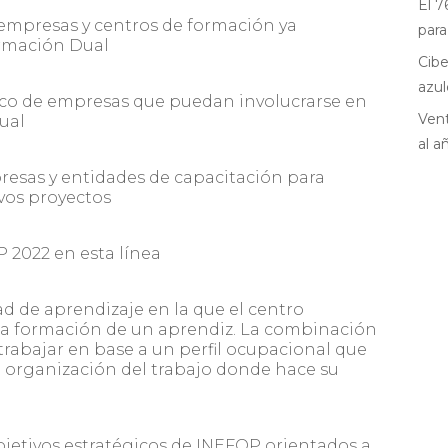
El 7
empresas y centros de formación ya
para
ormación Dual
Cibe
azul
ítico de empresas que puedan involucrarse en
Vent
ual
al a
resas y entidades de capacitación para
evos proyectos
 2022 en esta línea
 de aprendizaje en la que el centro
la formación de un aprendiz. La combinación
 trabajar en base a un perfil ocupacional que
 organización del trabajo donde hace su
jetivos estratégicos de INEFOP orientados a