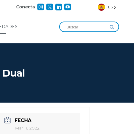




Conecta
ES
EDADES
 Dual
FECHA
Mar 16 2022