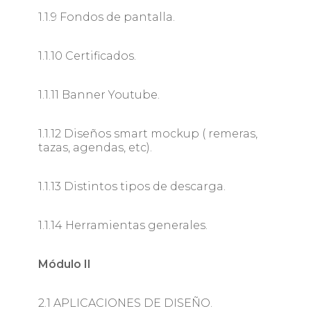
1.1.9 Fondos de pantalla.
1.1.10 Certificados.
1.1.11 Banner Youtube.
1.1.12 Diseños smart mockup ( remeras,
tazas, agendas, etc).
1.1.13 Distintos tipos de descarga.
1.1.14 Herramientas generales.
Módulo II
2.1 APLICACIONES DE DISEÑO.