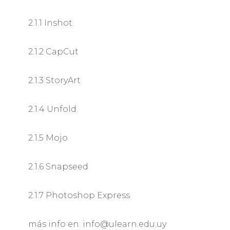
2.1.1 Inshot.
2.1.2 CapCut
2.1.3 StoryArt
2.1.4 Unfold.
2.1.5 Mojo
2.1.6 Snapseed
2.1.7 Photoshop Express
más info en: info@ulearn.edu.uy