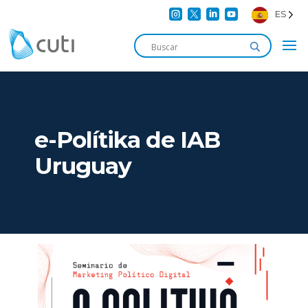




ES
e-Polítika de IAB
Uruguay