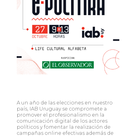
A un año de las elecciones en nuestro
país, IAB Uruguay se compromete a
promover el profesionalismo en la
comunicación digital de los actores
políticos y fomentar la realización de
campañas online efectivas además de