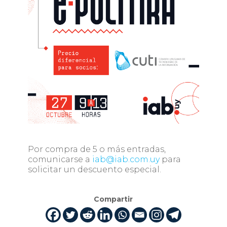
Por compra de 5 o más entradas,
comunicarse a
iab@iab.com.uy
para
solicitar un descuento especial.
Compartir