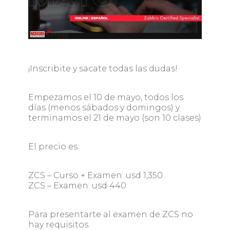
¡Inscribite y sacate todas las dudas!
Empezamos el 10 de mayo, todos los
días (menos sábados y domingos) y
terminamos el 21 de mayo (son 10 clases)
El precio es:
ZCS – Curso + Examen: usd 1,350
ZCS – Examen: usd 440
Para presentarte al examen de ZCS no
hay requisitos.