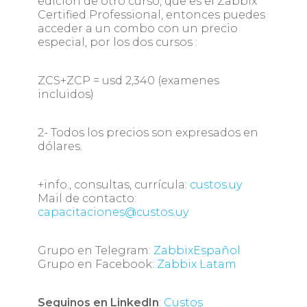
edición de otro curso, que es el Zabbix
Certified Professional, entonces puedes
acceder a un combo con un precio
especial, por los dos cursos :
ZCS+ZCP = usd 2,340 (examenes
incluidos)
2- Todos los precios son expresados en
dólares.
+info., consultas, currícula:
custos.uy
Mail de contacto:
capacitaciones@custos.uy
Grupo en Telegram:
ZabbixEspañol
Grupo en Facebook:
Zabbix Latam
Seguinos en LinkedIn
:
Custos