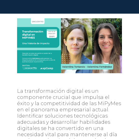
La transformación digital es un
componente crucial que impulsa el
éxito y la competitividad de las MiPyMes
en el panorama empresarial actual.
Identificar soluciones tecnológicas
adecuadas y desarrollar habilidades
digitales se ha convertido en una
necesidad vital para mantenerse al día