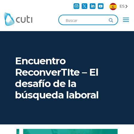




ES
Encuentro
ReconverTIte – El
desafío de la
búsqueda laboral