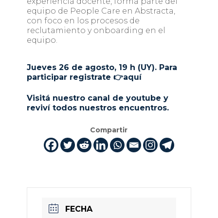
experiencia docente, forma parte del
equipo de People Care en Abstracta,
con foco en los procesos de
reclutamiento y onboarding en el
equipo.
Jueves 26 de agosto, 19 h (UY). Para
participar registrate 👉
aquí
Visitá
nuestro canal de youtube
y
reviví todos nuestros encuentros.
Compartir
FECHA