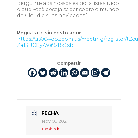
pergunte aos nossos especialistas tudo
o que você deseja saber sobre o mundo
do Cloud e suas novidades.”
Regístrate sin costo aquí:
https://us06web.zoom.us/meeting/register/tZc
Za1SiJCGy-We9zBk6sbf
Compartir
FECHA
Nov 03 2021
Expired!