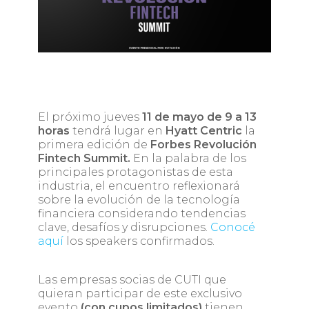
El próximo jueves
11 de mayo de 9 a 13
horas
tendrá lugar en
Hyatt Centric
la
primera edición de
Forbes Revolución
Fintech Summit.
En la palabra de los
principales protagonistas de esta
industria, el encuentro reflexionará
sobre la evolución de la tecnología
financiera considerando tendencias
clave, desafíos y disrupciones.
Conocé
aquí
los speakers confirmados.
Las empresas socias de CUTI que
quieran participar de este exclusivo
evento
(con cupos limitados)
tienen