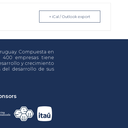
+ iCal / Outlook export
 Uruguay. Compuesta en
e 400 empresas tiene
sarrollo y crecimiento
s del desarrollo de sus
onsors