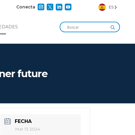




Conecta
ES
EDADES
ner future
FECHA
Mar 13 2024