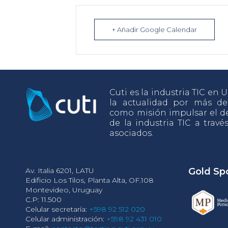
+ Añadir Google Calendar
Cuti es la industria TIC en
la actualidad por más d
como misión impulsar el de
de la industria TIC a travé
asociados.
Av. Italia 6201, LATU
Gold Sp
Edificio Los Tilos, Planta Alta, OF.108
Montevideo, Uruguay
C.P: 11.500
Celular secretaría:
+598 92 512 020
Celular administración:
+598 92 431 010