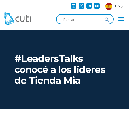




ES
#LeadersTalks
conocé a los líderes
de Tienda Mia