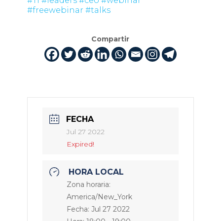
#TI
#leaders
#ceo
#webinar
#freewebinar
#talks
Compartir
FECHA
Jul 27 2022
Expired!
HORA LOCAL
Zona horaria:
America/New_York
Fecha:
Jul 27 2022