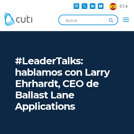




ES
#LeaderTalks:
hablamos con Larry
Ehrhardt, CEO de
Ballast Lane
Applications