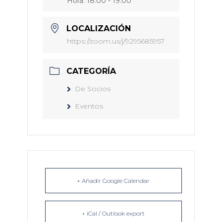
Hora:
18:00 - 19:00
LOCALIZACIÓN
https://zoom.us/j/9295685957
CATEGORÍA
De Socios
Eventos
+ Añadir Google Calendar
+ iCal / Outlook export