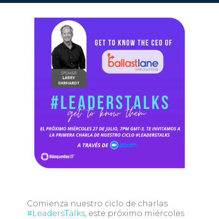
Comienza nuestro ciclo de charlas
#LeadersTalks
, este próximo miércoles