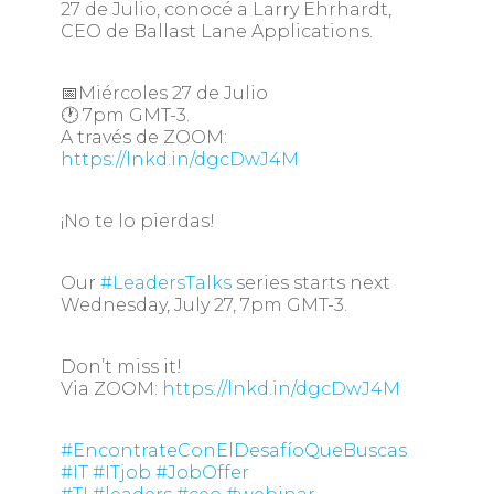
27 de Julio, conocé a Larry Ehrhardt,
CEO de Ballast Lane Applications.
📅Miércoles 27 de Julio
🕐 7pm GMT-3.
A través de ZOOM:
https://lnkd.in/dgcDwJ4M
¡No te lo pierdas!
Our
#LeadersTalks
series starts next
Wednesday, July 27, 7pm GMT-3.
Don’t miss it!
Via ZOOM:
https://lnkd.in/dgcDwJ4M
#EncontrateConElDesafíoQueBuscas
#IT
#ITjob
#JobOffer