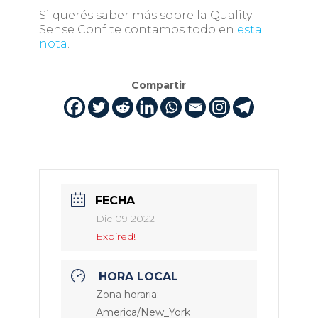
Si querés saber más sobre la Quality
Sense Conf te contamos todo en
esta
nota
.
Compartir
FECHA
Dic 09 2022
Expired!
HORA LOCAL
Zona horaria:
America/New_York