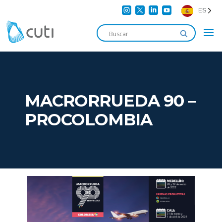




ES
MACRORRUEDA 90 –
PROCOLOMBIA