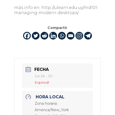
más info en: http://ulearn.edu.uy/md101-
managing-modern-desktops/
Compartir
FECHA
Jul 26 - 30
Expired!
HORA LOCAL
Zona horaria:
America/New_York