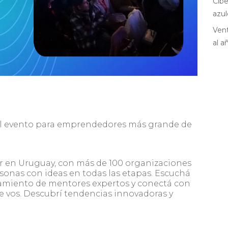
Cibe
azul
Vent
al a
el evento para emprendedores más grande de
 en Uruguay, con más de 100 organizaciones
onas con ideas en todas las etapas. Escuchá
oramiento de mentores expertos y conectá con
 vos. Descubrí tendencias innovadoras y