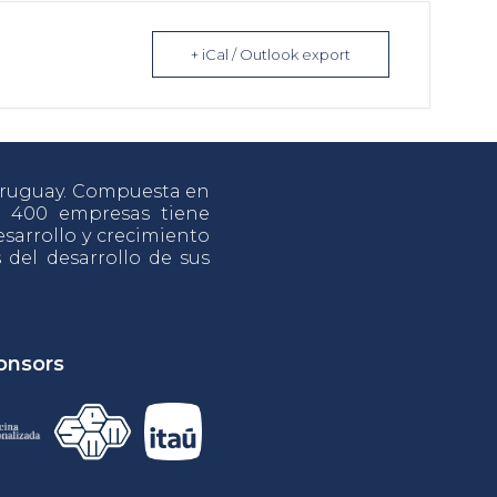
+ iCal / Outlook export
 Uruguay. Compuesta en
e 400 empresas tiene
sarrollo y crecimiento
s del desarrollo de sus
onsors