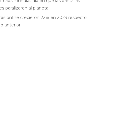
r caos mundial: día en que las pantallas
es paralizaron al planeta
as online crecieron 22% en 2023 respecto
ño anterior