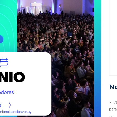
No
El 7
para