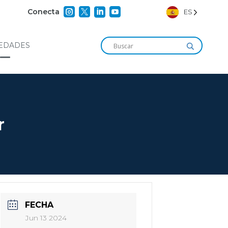




Conecta
ES
EDADES
r
FECHA
Jun 13 2024