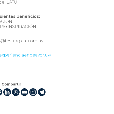
 del LATU
uientes beneficios:
RACIÓN
ORS+INSPIRACIÓN
@testing.cuti.org.uy
xperienciaendeavor.uy/
Compartir