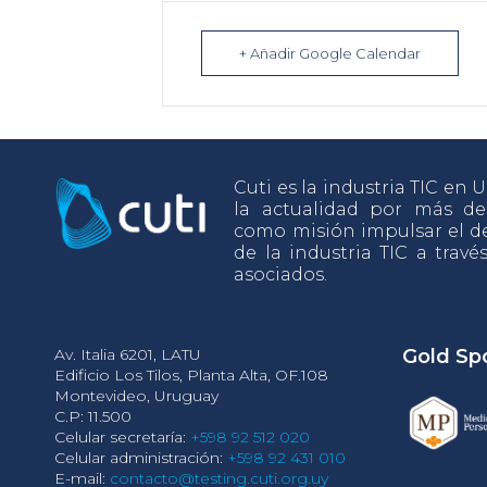
+ Añadir Google Calendar
Cuti es la industria TIC en
la actualidad por más d
como misión impulsar el de
de la industria TIC a travé
asociados.
Av. Italia 6201, LATU
Gold Sp
Edificio Los Tilos, Planta Alta, OF.108
Montevideo, Uruguay
C.P: 11.500
Celular secretaría:
+598 92 512 020
Celular administración:
+598 92 431 010
E-mail:
contacto@testing.cuti.org.uy