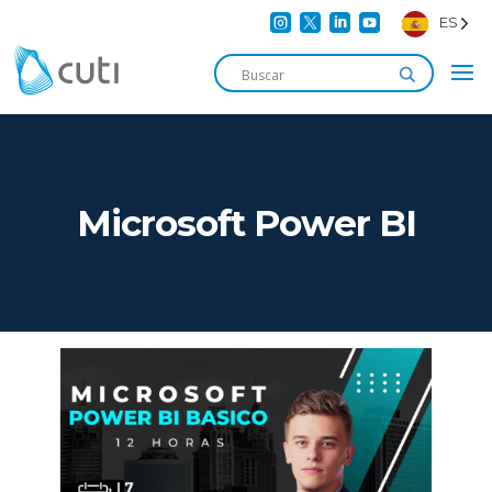




ES
Microsoft Power BI