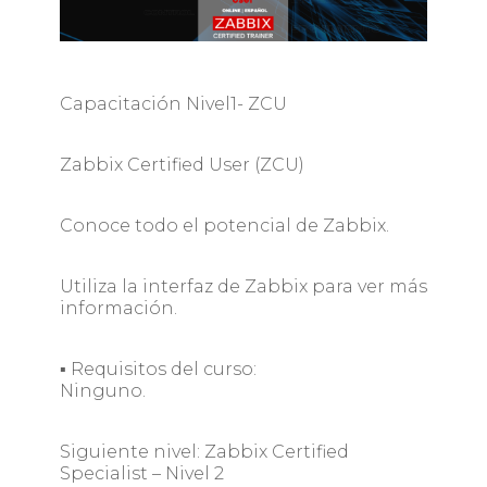
Capacitación Nivel1- ZCU
Zabbix Certified User (ZCU)
Conoce todo el potencial de Zabbix.
Utiliza la interfaz de Zabbix para ver más
información.
▪ Requisitos del curso:
Ninguno.
Siguiente nivel: Zabbix Certified
Specialist – Nivel 2