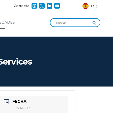




Conecta
ES
EDADES
Services
FECHA
Jun 14 - 17