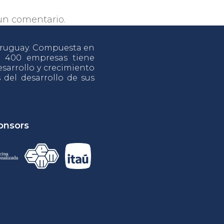
un comentario.
 Uruguay. Compuesta en
e 400 empresas tiene
sarrollo y crecimiento
s del desarrollo de sus
onsors