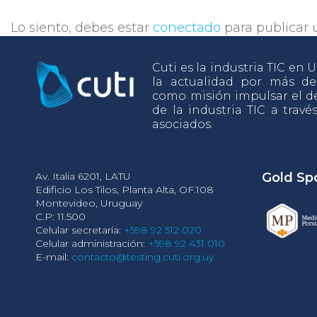
Lo siento, debes estar
conectado
para publicar 
Cuti es la industria TIC en
la actualidad por más d
como misión impulsar el de
de la industria TIC a travé
asociados.
Av. Italia 6201, LATU
Gold Sp
Edificio Los Tilos, Planta Alta, OF.108
Montevideo, Uruguay
C.P: 11.500
Celular secretaría:
+598 92 512 020
Celular administración:
+598 92 431 010
E-mail:
contacto@testing.cuti.org.uy