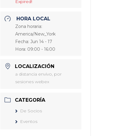
Expired!
HORA LOCAL
Zona horaria:
America/New_York
Fecha:
Jun 14 - 17
Hora:
09:00 - 16:00
LOCALIZACIÓN
a distancia envivo, por
sesiones webex
CATEGORÍA
De Socios
Eventos