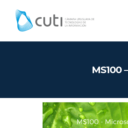
MS100 –