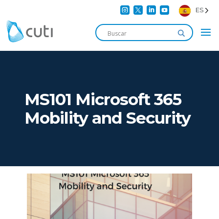




ES
MS101 Microsoft 365
Mobility and Security