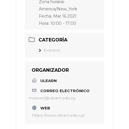
Zona horaria:
America/New_York
Fecha:
Mar 16 2021
Hora:
10:00 - 17:00
CATEGORÍA
Eventos
ORGANIZADOR
ULEARN
CORREO ELECTRÓNICO
mseveri@ulearn.edu.uy
WEB
https://www.ulearn.edu.uy/