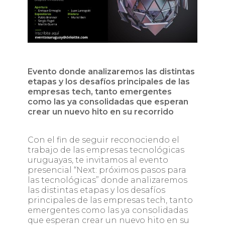
Evento donde analizaremos las distintas
etapas y los desafíos principales de las
empresas tech, tanto emergentes
como las ya consolidadas que esperan
crear un nuevo hito en su recorrido
Con el fin de seguir reconociendo el
trabajo de las empresas tecnológicas
uruguayas, te invitamos al evento
presencial “Next: próximos pasos para
las tecnológicas” donde analizaremos
las distintas etapas y los desafíos
principales de las empresas tech, tanto
emergentes como las ya consolidadas
que esperan crear un nuevo hito en su