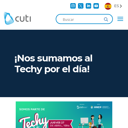




ES
¡Nos sumamos al
Techy por el día!