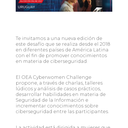
Te invitamos a una nueva edición de
este desafío que se realiza desde el 2018
en diferentes países de América Latina
con el fin de promover conocimientos
en materia de ciberseguridad.
El OEA Cyberwomen Challenge
propone, a través de charlas, talleres
lúdicos y análisis de casos prácticos,
desarrollar habilidades en materia de
Seguridad de la Información e
incrementar conocimientos sobre
ciberseguridad entre las participantes.
La actividad está dirigida a mujeres que