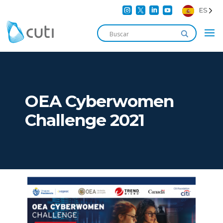




ES
OEA Cyberwomen
Challenge 2021