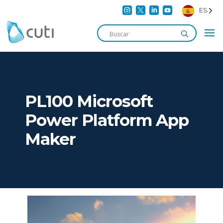




ES
PL100 Microsoft
Power Platform App
Maker