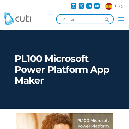




ES
PL100 Microsoft
Power Platform App
Maker