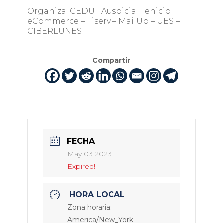
Organiza: CEDU | Auspicia: Fenicio
eCommerce – Fiserv – MailUp – UES –
CIBERLUNES
Compartir
FECHA
May 03 2023
Expired!
HORA LOCAL
Zona horaria:
America/New_York