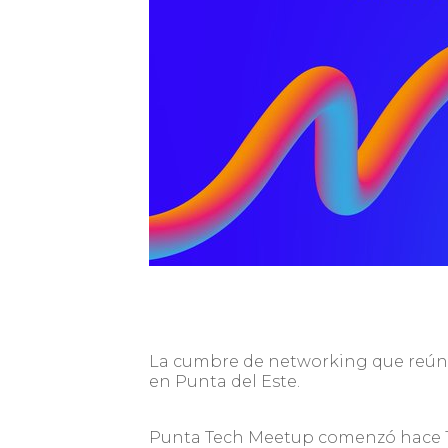
La cumbre de networking que reúne
en Punta del Este.
Punta Tech Meetup comenzó hace 1