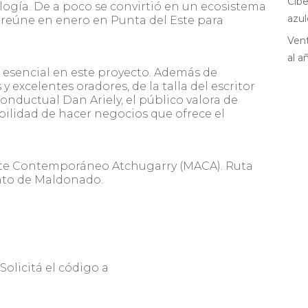
Cibe
ogía. De a poco se convirtió en un ecosistema
azul
e reúne en enero en Punta del Este para
Vent
al a
o esencial en este proyecto. Además de
excelentes oradores, de la talla del escritor
conductual Dan Ariely, el público valora de
bilidad de hacer negocios que ofrece el
rte Contemporáneo Atchugarry (MACA). Ruta
nto de Maldonado.
Solicitá el código a