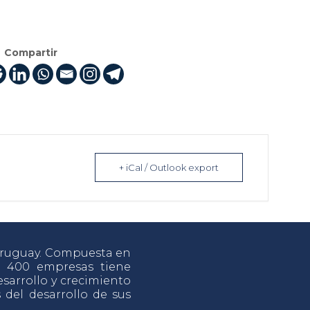
Compartir
+ iCal / Outlook export
 Uruguay. Compuesta en
e 400 empresas tiene
sarrollo y crecimiento
s del desarrollo de sus