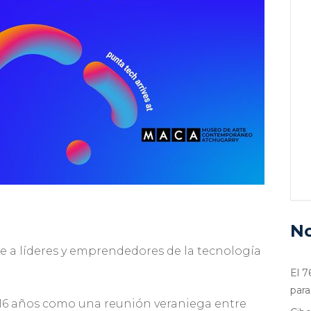
No
 a líderes y emprendedores de la tecnología
El 7
para
6 años como una reunión veraniega entre