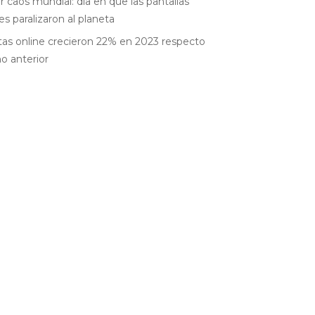
r caos mundial: día en que las pantallas
es paralizaron al planeta
as online crecieron 22% en 2023 respecto
ño anterior