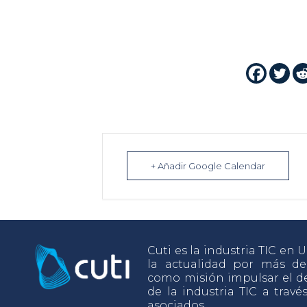
+ Añadir Google Calendar
Cuti es la industria TIC en
la actualidad por más d
como misión impulsar el de
de la industria TIC a travé
asociados.