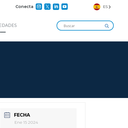




Conecta
ES
EDADES
FECHA
Ene 15 2024