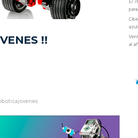
El 7
para
Cibe
azul
VENES !!
Vent
al a
oboticajovenes