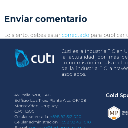
Enviar comentario
Lo siento, debes estar
conectado
para publicar 
Cuti es la industria TIC en
la actualidad por más d
como misión impulsar el de
de la industria TIC a travé
asociados.
Av. Italia 6201, LATU
Gold Sp
Edificio Los Tilos, Planta Alta, OF.108
Montevideo, Uruguay
C.P: 11.500
Celular secretaría:
+598 92 512 020
Celular administración:
+598 92 431 010
E-mail:
contacto@testing.cuti.org.uy