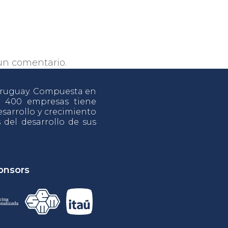
un comentario.
 Uruguay. Compuesta en
e 400 empresas tiene
sarrollo y crecimiento
s del desarrollo de sus
onsors