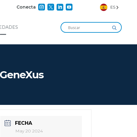




Conecta
ES
EDADES
 GeneXus
FECHA
May 20 2024