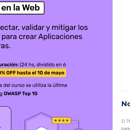
No
El 7
para