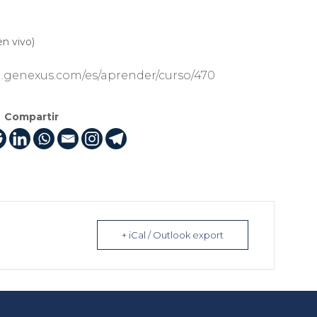
n vivo)
g.genexus.com/es/aprender/curso/470
Compartir
+ iCal / Outlook export