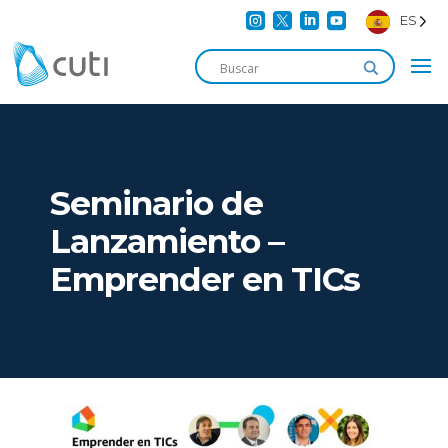




ES
Seminario de
Lanzamiento –
Emprender en TICs