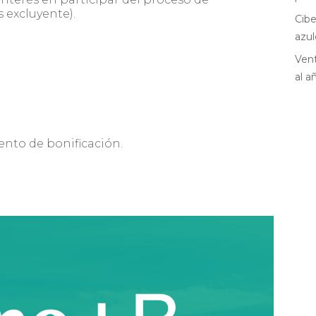
 excluyente).
Cibe
azul
Vent
al a
ento
de bonificación.