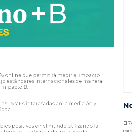
% online que permitirá medir el impacto
ajo estándares internacionales de manera
e Impacto B.
llas PyMEs interesadas en la medición y
No
idad.
El 7
ios positivos en el mundo utilizando la
para
nterés en participar del proceso de