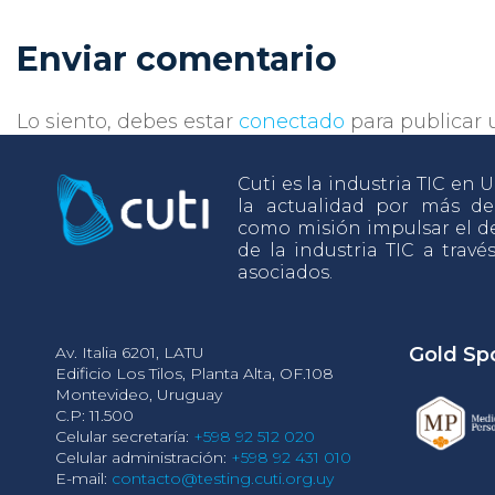
Enviar comentario
Lo siento, debes estar
conectado
para publicar 
Cuti es la industria TIC en
la actualidad por más d
como misión impulsar el de
de la industria TIC a travé
asociados.
Av. Italia 6201, LATU
Gold Sp
Edificio Los Tilos, Planta Alta, OF.108
Montevideo, Uruguay
C.P: 11.500
Celular secretaría:
+598 92 512 020
Celular administración:
+598 92 431 010
E-mail:
contacto@testing.cuti.org.uy