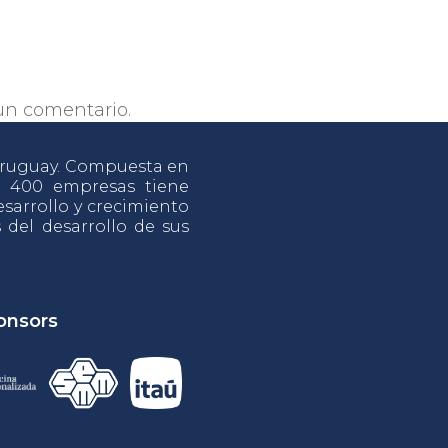
un comentario.
 Uruguay. Compuesta en
e 400 empresas tiene
sarrollo y crecimiento
s del desarrollo de sus
onsors