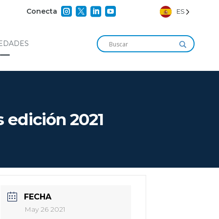




Conecta
ES
EDADES
 edición 2021
FECHA
May 26 2021