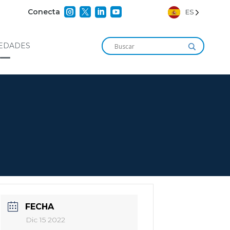




Conecta
ES
EDADES
FECHA
Dic 15 2022