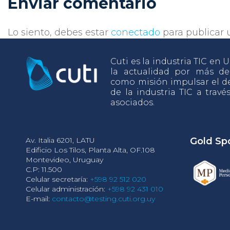
Enviar comentario
Lo siento, debes estar
conectado
para publicar 
Cuti es la industria TIC en
la actualidad por más d
como misión impulsar el de
de la industria TIC a travé
asociados.
Av. Italia 6201, LATU
Gold Sp
Edificio Los Tilos, Planta Alta, OF.108
Montevideo, Uruguay
C.P: 11.500
Celular secretaría:
+598 92 512 020
Celular administración:
+598 92 431 010
E-mail:
contacto@testing.cuti.org.uy