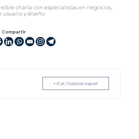
eíble charla con especialistas en negocios,
e usuario y diseño
Compartir
+ iCal / Outlook export