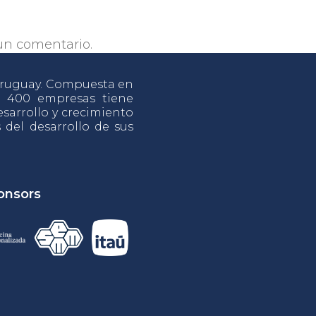
un comentario.
 Uruguay. Compuesta en
e 400 empresas tiene
sarrollo y crecimiento
s del desarrollo de sus
onsors