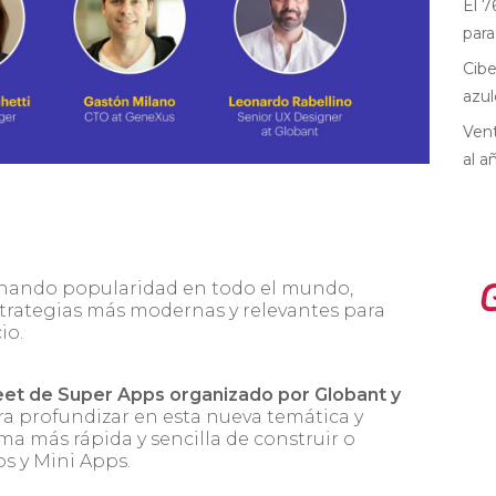
El 7
para
Cibe
azul
Vent
al a
nando popularidad en todo el mundo,
trategias más modernas y relevantes para
io.
eet de Super Apps organizado por Globant y
ra profundizar en esta nueva temática y
a más rápida y sencilla de construir o
s y Mini Apps.