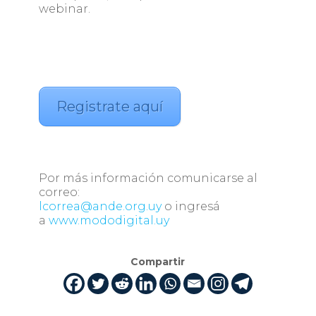
webinar.
Registrate aquí
Por más información comunicarse al
correo:
lcorrea@ande.org.uy
o ingresá
a
www.mododigital.uy
Compartir