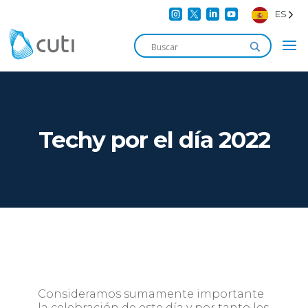




ES
Techy por el día 2022
Consideramos sumamente importante
la celebración de este día y por tanto les