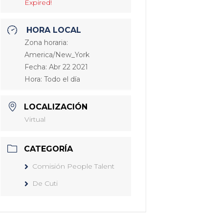
Expired!
HORA LOCAL
Zona horaria:
America/New_York
Fecha:
Abr 22 2021
Hora:
Todo el día
LOCALIZACIÓN
Virtual
CATEGORÍA
Comisión People Talent
De Cuti