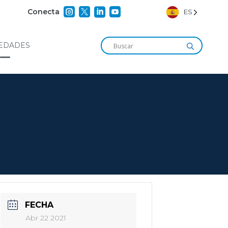




Conecta
ES
EDADES
FECHA
Abr 22 2021