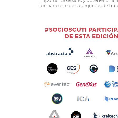
importante desafío y obtener una 
formar parte de sus equipos de trab