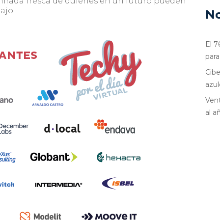
mirada fresca de quienes en un futuro pueden
ajo.
No
El 7
para
Cibe
azul
Vent
al a