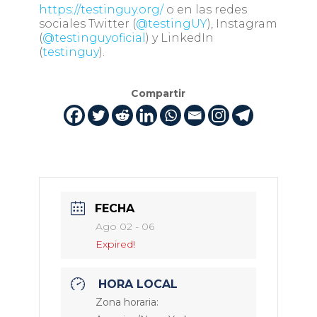
https://testinguy.org/
o en las redes
sociales Twitter (
@testingUY
), Instagram
(
@testinguyoficial
) y LinkedIn
(
testinguy
).
Compartir
FECHA
Ago 02 - 06
Expired!
HORA LOCAL
Zona horaria: