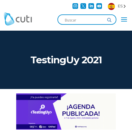




ES
TestingUy 2021