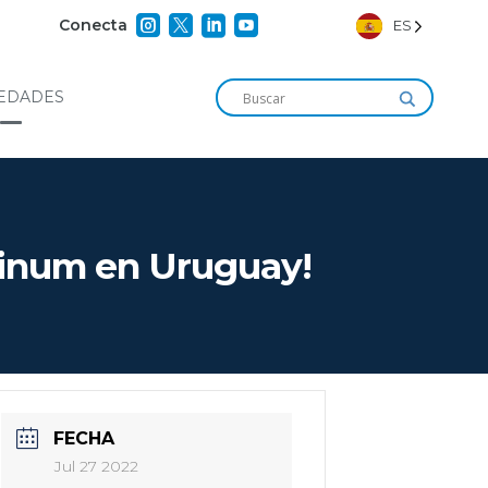




Conecta
ES
EDADES
atinum en Uruguay!
FECHA
Jul 27 2022