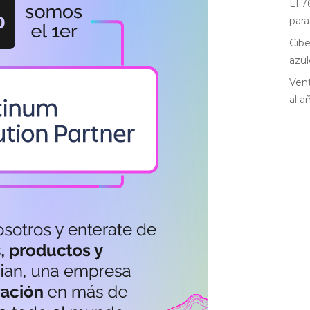
El 7
para
Cibe
azul
Vent
al a