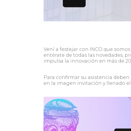
Vení a festejar con INCO que somos 
entérate de todas las novedades, p
impulsa la innovación en más de 2
Para confirmar su asistencia deben 
en la imagen invitación y llenado e