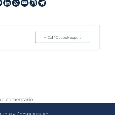
+ iCal / Outlook export
un comentario.
 Uruguay. Compuesta en