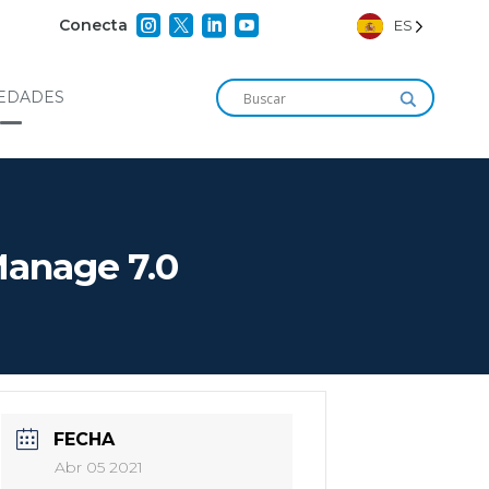




Conecta
ES
EDADES
Manage 7.0
FECHA
Abr 05 2021