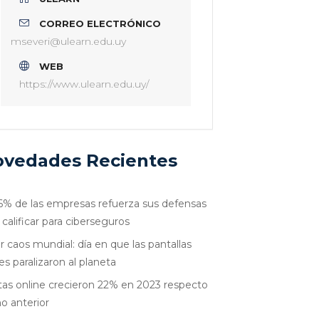
CORREO ELECTRÓNICO
mseveri@ulearn.edu.uy
WEB
https://www.ulearn.edu.uy/
vedades Recientes
6% de las empresas refuerza sus defensas
 calificar para ciberseguros
r caos mundial: día en que las pantallas
es paralizaron al planeta
as online crecieron 22% en 2023 respecto
ño anterior