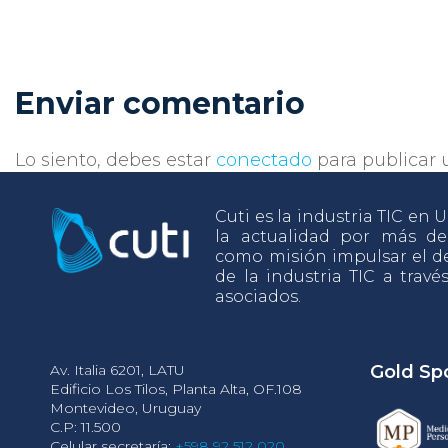
Enviar comentario
Lo siento, debes estar
conectado
para publicar 
Cuti es la industria TIC en
la actualidad por más d
como misión impulsar el de
de la industria TIC a travé
asociados.
Av. Italia 6201, LATU
Gold Sp
Edificio Los Tilos, Planta Alta, OF.108
Montevideo, Uruguay
C.P: 11.500
Celular secretaría:
+598 92 512 020