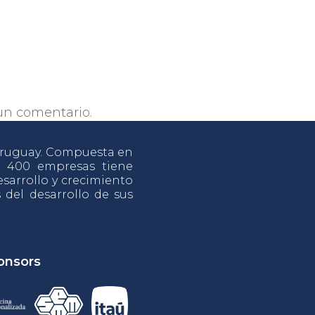
un comentario.
 Uruguay. Compuesta en
e 400 empresas tiene
sarrollo y crecimiento
s del desarrollo de sus
onsors