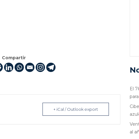
Compartir
No
El 7
para
Cibe
+ iCal / Outlook export
azul
Vent
al a