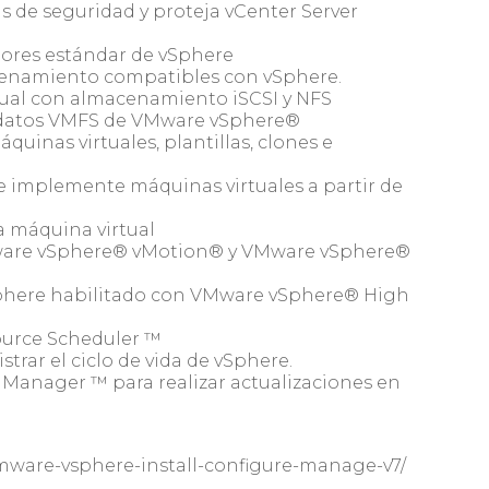
ias de seguridad y proteja vCenter Server
dores estándar de vSphere
acenamiento compatibles con vSphere.
tual con almacenamiento iSCSI y NFS
e datos VMFS de VMware vSphere®
áquinas virtuales, plantillas, clones e
 e implemente máquinas virtuales a partir de
la máquina virtual
Mware vSphere® vMotion® y VMware vSphere®
vSphere habilitado con VMware vSphere® High
urce Scheduler ™
strar el ciclo de vida de vSphere.
e Manager ™ para realizar actualizaciones en
/vmware-vsphere-install-configure-manage-v7/