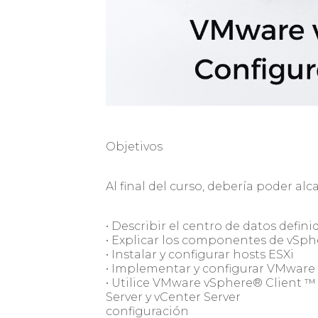
Objetivos
Al final del curso, debería poder alc
• Describir el centro de datos defin
• Explicar los componentes de vSphe
• Instalar y configurar hosts ESXi
• Implementar y configurar VMware
• Utilice VMware vSphere® Client ™ 
Server y vCenter Server
configuración