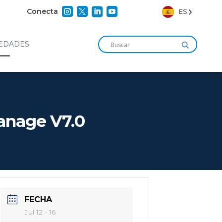




Conecta
ES
EDADES
Manage V7.0
FECHA
Jul 12 - 16