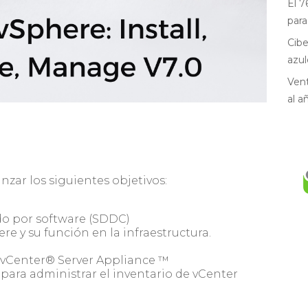
El 7
para
Cibe
azul
Vent
al a
anzar los siguientes objetivos:
ido por software (SDDC)
re y su función en la infraestructura.
 vCenter® Server Appliance ™
para administrar el inventario de vCenter