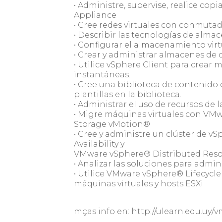
• Administre, supervise, realice cop
Appliance
• Cree redes virtuales con conmuta
• Describir las tecnologías de alm
• Configurar el almacenamiento vir
• Crear y administrar almacenes d
• Utilice vSphere Client para crear m
instantáneas.
• Cree una biblioteca de contenido
plantillas en la biblioteca.
• Administrar el uso de recursos de 
• Migre máquinas virtuales con V
Storage vMotion®
• Cree y administre un clúster de 
Availability y
VMware vSphere® Distributed Reso
• Analizar las soluciones para admini
• Utilice VMware vSphere® Lifecycl
máquinas virtuales y hosts ESXi
mças info en: http://ulearn.edu.uy