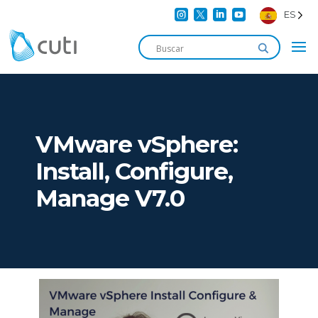




ES
VMware vSphere:
Install, Configure,
Manage V7.0