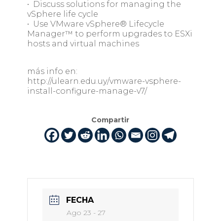
• Discuss solutions for managing the
vSphere life cycle
• Use VMware vSphere® Lifecycle
Manager™ to perform upgrades to ESXi
hosts and virtual machines
más info en:
http://ulearn.edu.uy/vmware-vsphere-
install-configure-manage-v7/
Compartir
FECHA
Ago 23 - 27